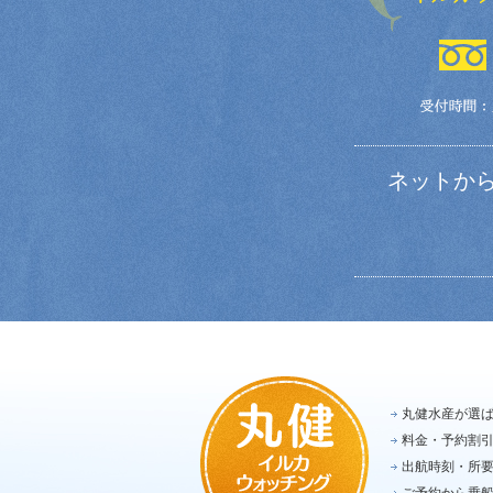
ネットか
丸健水産が選
料金・予約割
出航時刻・所