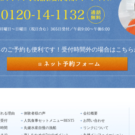
らのご予約も便利です！受付時間外の場合はこちら
ばれる理由
体験者様の声
会社概要
引受付
人気食事セットメニューBEST5
お問い合わせ
要時間
丸健水産自慢の漁船
リンクについて