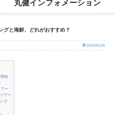
丸健インフォメーション
ングと海鮮、どれがおすすめ？
2026/05/20
む理由
徴
ツアー
グツアー
チング
る