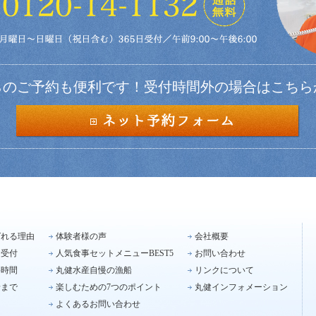
らのご予約も便利です！受付時間外の場合はこちら
ばれる理由
体験者様の声
会社概要
引受付
人気食事セットメニューBEST5
お問い合わせ
要時間
丸健水産自慢の漁船
リンクについて
船まで
楽しむための7つのポイント
丸健インフォメーション
よくあるお問い合わせ