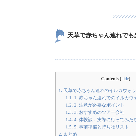
天草で赤ちゃん連れでも
Contents
[
hide
]
1.
天草で赤ちゃん連れのイルカウォッ
1.1.
1. 赤ちゃん連れでのイルカ
1.2.
2. 注意が必要なポイント
1.3.
3. おすすめのツアー会社
1.4.
4. 体験談：実際に行ってみた
1.5.
5. 事前準備と持ち物リスト
2.
まとめ