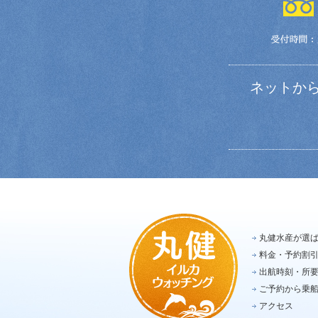
ネットか
丸健水産が選
料金・予約割
出航時刻・所
ご予約から乗
アクセス