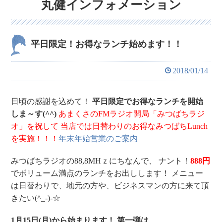
丸健インフォメーション
平日限定！お得なランチ始めます！！
2018/01/14
日頃の感謝を込めて！
平日限定でお得なランチを開始
しま～す(^^)
あまくさのFMラジオ開局「みつばちラジ
オ」を祝して
当店では日替わりのお得なみつばちLunch
を実施！！！
年末年始営業のご案内
みつばちラジオの88,8MHｚにちなんで、
ナント！
888円
でボリューム満点のランチをお出しします！
メニュー
は日替わりで、地元の方や、ビジネスマンの方に来て頂
きたい(^_-)-☆
1月15日(月)から始まります！
第一弾は