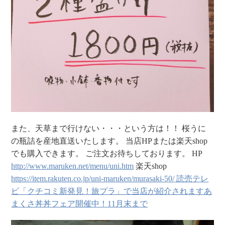
また、天草まで行けない・・・という方は！！
桜うに
の瓶詰を産地直送いたします。
当店HPまたは楽天shop
でも購入できます。
ご注文お待ちしております。
HP
http://www.maruken.net/menu/uni.htm
楽天shop
https://item.rakuten.co.jp/uni-maruken/murasaki-50/
読売テレ
ビ「クチコミ新発見！旅プラ」で当店が紹介されます
あ
まくさ丼丼フェア開催中！11月末まで