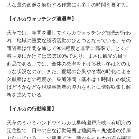
大な量の画像を解析する作業にも多くの時間を要する。
【イルカウォッチング遭遇率】
天草では、年間を通してイルカウォッチング観光が行わ
れ、地域の重要な経済活動のひとつとなっている。その
遭遇率は年間を通じて90%程度と非常に高率で、とくに
春～夏にかけてはほぼ100%であり、まさに観光の目玉
商品である。では、全体の確率を下げる秋～冬はどのよ
うな状況なのか、また、夏場の台風や冬場の時化による
欠航率はどの程度か、乗船時間（基本は１時間）の状況
はどうかなどを現場事業者の協力をもとに情報収集し解
析を進めている。
【イルカの行動範囲】
天草のミハミハンドウイルカは早崎瀬戸海峡～有明海の
定住型で、日中の主な行動範囲は通詞島～鬼池港の沿岸
となっている。この範囲では、陸からイルカの姿を確認